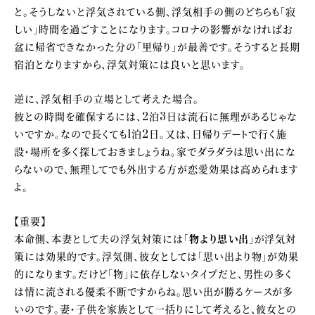
と。そうしないと浮気されている側、浮気相手の側のどちらも「寂
しい」時間を過ごすことになります。コロナの影響がなければお
盆に帰省できなかった分の「里帰り」が最善です。そうすると長期
宿泊となりますから、浮気対策には良いと思います。
逆に、浮気相手の立場として考えた場合。
彼との時間を確保するには、2泊3日は流石に無理があるじゃな
いですか。なので長くても1泊2日。又は、日帰りデートで行く施
設・場所を多く探しておきましょうね。家でダラダラは思い出にな
らないので、無理してでも外出する方が恋愛効果は高められます
よ。
【重要】
本命側、本妻として夫の浮気対策には「
物より思い出
」が浮気対
策には効果的です。浮気側、彼女としては「思い出より物」が効果
的になります。だけど「物」に依存しないタイプだと、男性の多く
は情に流される優柔不断ですからね。思い出が勝るケースが多
いのです。妻・子供を家族として一括りにして考えると、彼女との