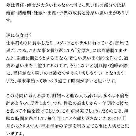
差は責任・使命が大きいじゃないですか。思い出の部分では結
婚前・結婚期・妊娠～出産・子供の成長と分厚い思い出がありま
す。
逆に彼女は？
仕事終わりに食事したり、コソコソとホテルに行っている。部屋で
過ごしてる。こんな事を繰り返しても「分厚さ」には到底勝てませ
んよ。家族に勝とうとするのなら、新しい思い出（情）を作って、過
去の思い出を上塗りするのです。そうしないと別れ際・喧嘩の際
に、責任がなく弱いのは彼女ですから「切りやすい」となります。
また、年末年始ってゆっくり過ごす時間が多いと思います。
この時間に考える事で、離婚へと進む人も居れば、多くは不倫を
辞めようって反省します。でも、性欲の高まりから…年明けに彼女
と会って不倫を続けてしまう。これが現実でしょう。だからこそ、無
駄な時間を過ごして、毎年同じことを繰り返さないためにも！11
月からクリスマス・年末年始の予定を組み立てる事は大切だと思
いますよ。