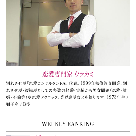
恋愛専門家 ウラカミ
別れさせ屋「恋愛コンサルタントAi」代表。 1999年探偵調査開業、別
れさせ屋・復縁屋としての多数の経験・実績から男女問題（恋愛・離
婚・不倫等）や恋愛テクニック、業界裏話などを綴ります。 1973年生 /
獅子座 / B型
WEEKLY RANKING