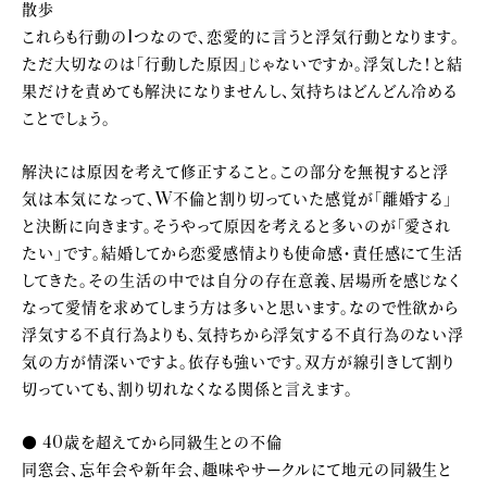
散歩
これらも行動の1つなので、恋愛的に言うと浮気行動となります。
ただ大切なのは「行動した原因」じゃないですか。浮気した！と結
果だけを責めても解決になりませんし、気持ちはどんどん冷める
ことでしょう。
解決には原因を考えて修正すること。この部分を無視すると浮
気は本気になって、W不倫と割り切っていた感覚が「離婚する」
と決断に向きます。そうやって原因を考えると多いのが「愛され
たい」です。結婚してから恋愛感情よりも使命感・責任感にて生活
してきた。その生活の中では自分の存在意義、居場所を感じなく
なって愛情を求めてしまう方は多いと思います。なので性欲から
浮気する不貞行為よりも、気持ちから浮気する不貞行為のない浮
気の方が情深いですよ。依存も強いです。双方が線引きして割り
切っていても、割り切れなくなる関係と言えます。
● 40歳を超えてから同級生との不倫
同窓会、忘年会や新年会、趣味やサークルにて地元の同級生と