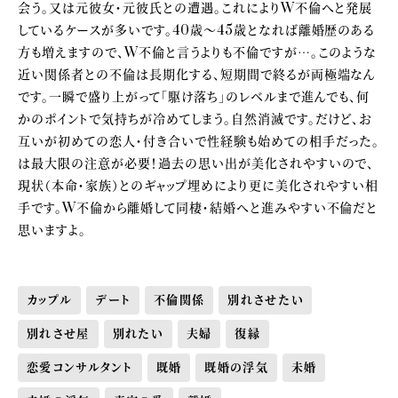
会う。又は元彼女・元彼氏との遭遇。これによりW不倫へと発展
しているケースが多いです。40歳～45歳となれば離婚歴のある
方も増えますので、W不倫と言うよりも不倫ですが…。このような
近い関係者との不倫は長期化する、短期間で終るが両極端なん
です。一瞬で盛り上がって「駆け落ち」のレベルまで進んでも、何
かのポイントで気持ちが冷めてしまう。自然消滅です。だけど、お
互いが初めての恋人・付き合いで性経験も始めての相手だった。
は最大限の注意が必要！過去の思い出が美化されやすいので、
現状（本命・家族）とのギャップ埋めにより更に美化されやすい相
手です。W不倫から離婚して同棲・結婚へと進みやすい不倫だと
思いますよ。
カップル
デート
不倫関係
別れさせたい
別れさせ屋
別れたい
夫婦
復縁
恋愛コンサルタント
既婚
既婚の浮気
未婚