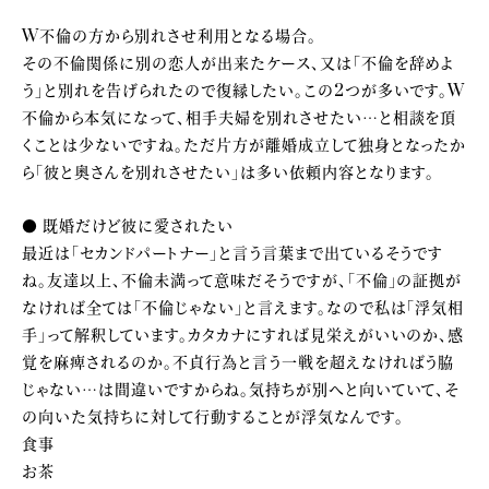
W不倫の方から別れさせ利用となる場合。
その不倫関係に別の恋人が出来たケース、又は「不倫を辞めよ
う」と別れを告げられたので復縁したい。この2つが多いです。W
不倫から本気になって、相手夫婦を別れさせたい…と相談を頂
くことは少ないですね。ただ片方が離婚成立して独身となったか
ら「彼と奥さんを別れさせたい」は多い依頼内容となります。
● 既婚だけど彼に愛されたい
最近は「セカンドパートナー」と言う言葉まで出ているそうです
ね。友達以上、不倫未満って意味だそうですが、「不倫」の証拠が
なければ全ては「不倫じゃない」と言えます。なので私は「浮気相
手」って解釈しています。カタカナにすれば見栄えがいいのか、感
覚を麻痺されるのか。不貞行為と言う一戦を超えなければう脇
じゃない…は間違いですからね。気持ちが別へと向いていて、そ
の向いた気持ちに対して行動することが浮気なんです。
食事
お茶