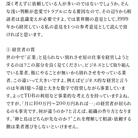
深く考えずに依頼している人が多いのではないでしょうか。そん
な浅い判断が恋愛でトラブルになる要因なので、その辺りから相
談者は意識変えが必要ですよ。では業界側の意見として、1999
年から経営している私の意見を１つの参考意見として読んで頂
ければと思います。
① 経営者の質
世の中で「正業」と見られない別れさせ屋の仕事を経営しようと
するのは？この部分を良く見てください。ビジネスとして取り組ん
でいる業者、他にやることが無いから別れさせをやっている業
者。この違いって大きいですよ。例えばビジネス的な経営と言う
のは年商1億～5億と大きな数字で投資しながら事業していま
す。よってTDBの利用など事業的な考え方を持っていますよね。
ですが、「月に100万円～200万円あれば…」の経営者が居られ
るのも事実です。何が違うのか？と言えば、組織の作り方となりま
す。”卵と鳥はどちらが先なのか？”これを理解して相談・依頼する
側は業者選びをしないといけません。