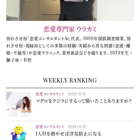
恋愛専門家 ウラカミ
別れさせ屋「恋愛コンサルタントAi」代表。 1999年探偵調査開業、別
れさせ屋・復縁屋としての多数の経験・実績から男女問題（恋愛・離
婚・不倫等）や恋愛テクニック、業界裏話などを綴ります。 1973年生 /
獅子座 / B型
WEEKLY RANKING
恋愛コンサルタント
2020-11-13
マグロをクジラにするって聞いたことありますか？
恋愛コンサルタント
2021-01-27
1人Hを増やせば浮気防止になる