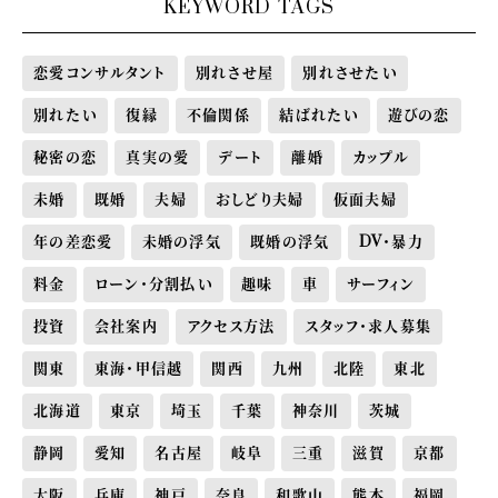
KEYWORD TAGS
恋愛コンサルタント
別れさせ屋
別れさせたい
別れたい
復縁
不倫関係
結ばれたい
遊びの恋
秘密の恋
真実の愛
デート
離婚
カップル
未婚
既婚
夫婦
おしどり夫婦
仮面夫婦
年の差恋愛
未婚の浮気
既婚の浮気
DV・暴力
料金
ローン・分割払い
趣味
車
サーフィン
投資
会社案内
アクセス方法
スタッフ・求人募集
関東
東海・甲信越
関西
九州
北陸
東北
北海道
東京
埼玉
千葉
神奈川
茨城
静岡
愛知
名古屋
岐阜
三重
滋賀
京都
大阪
兵庫
神戸
奈良
和歌山
熊本
福岡